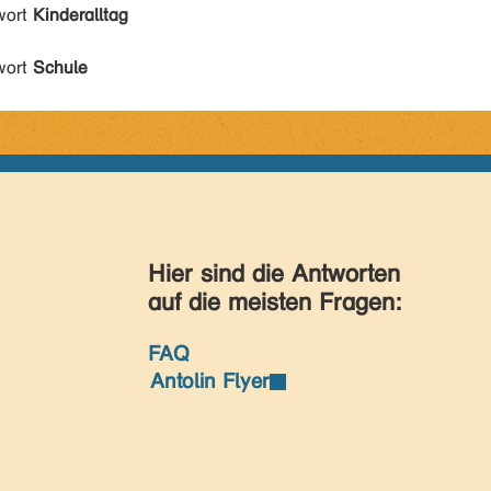
wort
Kinderalltag
wort
Schule