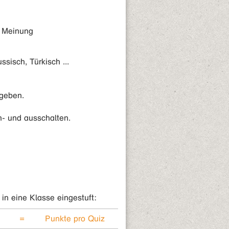
r Meinung
sisch, Türkisch ...
igeben.
n- und ausschalten.
in eine Klasse eingestuft:
=
Punkte pro Quiz