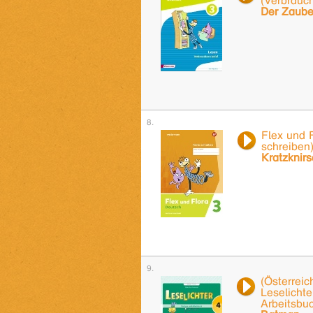
(Verbrauc
Der Zaub
Flex und F
schreiben
Kratzknir
(Österreic
Leselichte
Arbeitsbu