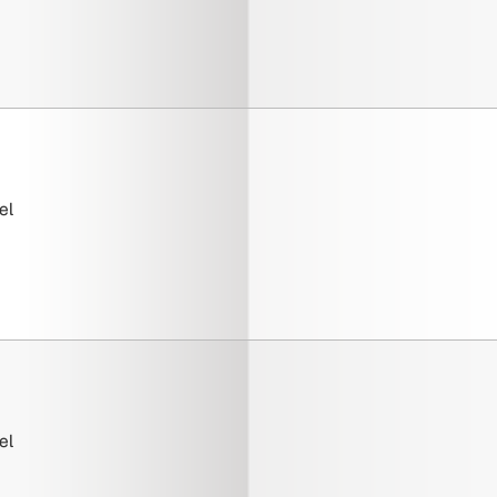
el
el