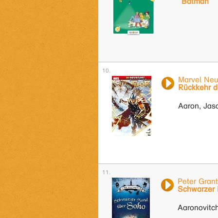
Batman
Marvel Neus
Rückkehr d
Aaron, Jas
Peter Grant
Schwarzer
Aaronovitc