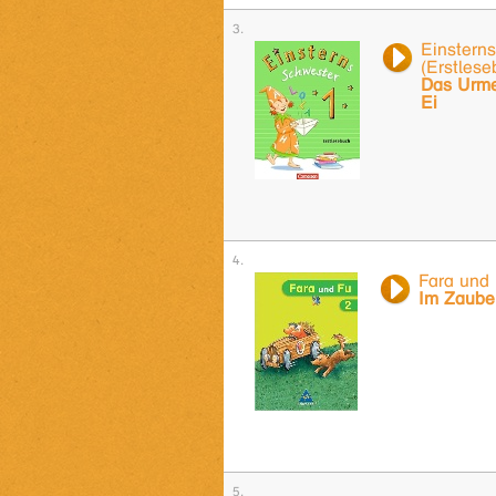
Einstern
(Erstlese
Das Urme
Ei
Fara und
Im Zaube