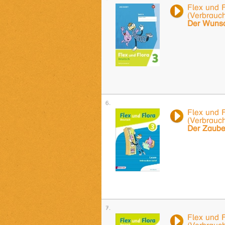
Flex und F
(Verbrauc
Der Wuns
Flex und F
(Verbrauc
Der Zaub
Flex und F