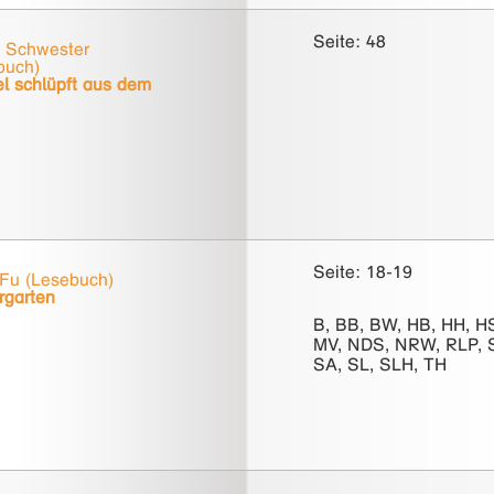
Seite: 48
s Schwester
buch)
l schlüpft aus dem
Seite: 18-19
 Fu (Lesebuch)
rgarten
B, BB, BW, HB, HH, H
MV, NDS, NRW, RLP, 
SA, SL, SLH, TH