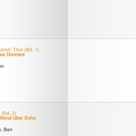
tart: Thor (Bd. 1)
es Donners
on
 (Bd. 2)
 Mond über Soho
h, Ben