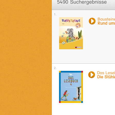
5490 Suchergebnisse
Bausteine
Rund ums
Das Lese
Die Stühl