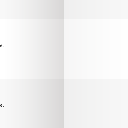
el
el