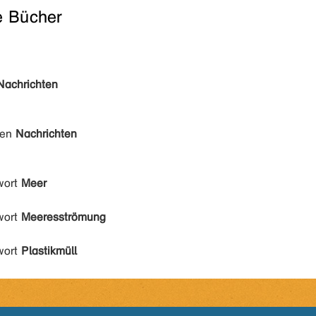
e Bücher
Nachrichten
den
Nachrichten
wort
Meer
wort
Meeresströmung
wort
Plastikmüll