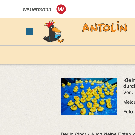
Klei
durc
Von:
Meld
Foto:
Berlin (dpa) - Auch kleine Enten