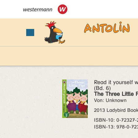
Read it yourself w
(Bd. 6)
The Three Little 
Von: Unknown
2013 Ladybird Boo
ISBN‑10: 0-72327-
ISBN‑13: 978-0-72