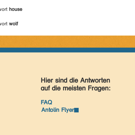
wort
house
wort
wolf