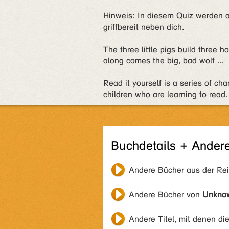
Hinweis: In diesem Quiz werden a
griffbereit neben dich.
The three little pigs build three h
along comes the big, bad wolf ...
Read it yourself is a series of char
children who are learning to read.
Buchdetails + Ander
Andere Bücher aus der Re
Andere Bücher von
Unkno
Andere Titel, mit denen di