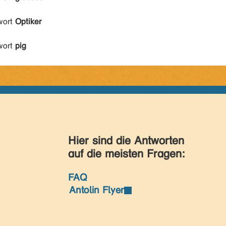
wort
Optiker
wort
pig