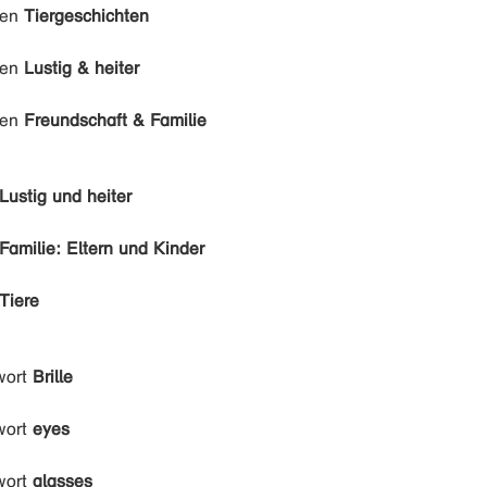
den
Tiergeschichten
den
Lustig & heiter
den
Freundschaft & Familie
Lustig und heiter
Familie: Eltern und Kinder
Tiere
wort
Brille
wort
eyes
wort
glasses