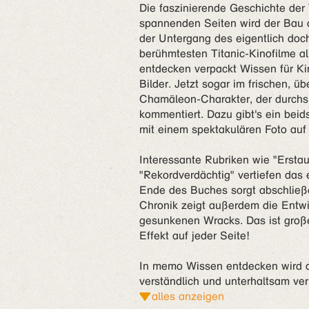
Die faszinierende Geschichte der 
spannenden Seiten wird der Bau d
der Untergang des eigentlich doch
berühmtesten Titanic-Kinofilme a
entdecken verpackt Wissen für Kin
Bilder. Jetzt sogar im frischen, ü
Chamäleon-Charakter, der durchs 
kommentiert. Dazu gibt's ein bei
mit einem spektakulären Foto auf 
Interessante Rubriken wie "Ersta
"Rekordverdächtig" vertiefen das
Ende des Buches sorgt abschließe
Chronik zeigt außerdem die Entwi
gesunkenen Wracks. Das ist groß
Effekt auf jeder Seite!
In memo Wissen entdecken wird all
verständlich und unterhaltsam ver
alles anzeigen