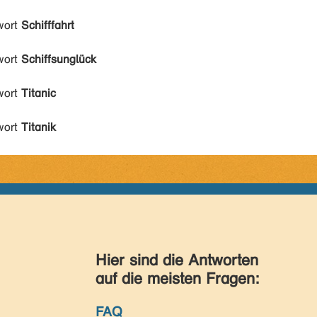
wort
Schifffahrt
wort
Schiffsunglück
wort
Titanic
wort
Titanik