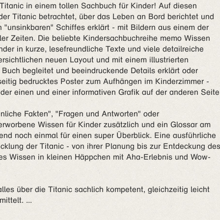
Titanic in einem tollen Sachbuch für Kinder! Auf diesen
er Titanic betrachtet, über das Leben an Bord berichtet und
 "unsinkbaren" Schiffes erklärt - mit Bildern aus einem der
ller Zeiten. Die beliebte Kindersachbuchreihe memo Wissen
der in kurze, lesefreundliche Texte und viele detailreiche
bersichtlichen neuen Layout und mit einem illustrierten
Buch begleitet und beeindruckende Details erklärt oder
dseitig bedrucktes Poster zum Aufhängen im Kinderzimmer -
der einen und einer informativen Grafik auf der anderen Seite
unliche Fakten", "Fragen und Antworten" oder
 erworbene Wissen für Kinder zusätzlich und ein Glossar am
nd noch einmal für einen super Überblick. Eine ausführliche
cklung der Titanic - von ihrer Planung bis zur Entdeckung de
es Wissen in kleinen Häppchen mit Aha-Erlebnis und Wow-
es über die Titanic sachlich kompetent, gleichzeitig leicht
mittelt.
...