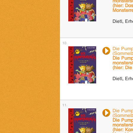
monsters
(hier: Da
Monsterr
Dietl, Er
Die Pump
(Sammel
Die Pumpe
monsters
(hier: Di
Dietl, Er
Die Pump
(Sammel
Die Pumpe
monsters
(hier: Ka