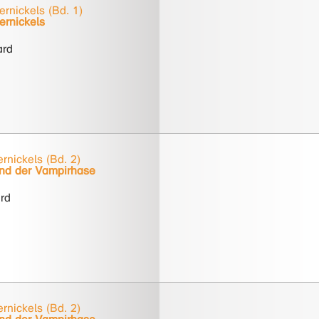
rnickels (Bd. 1)
rnickels
ard
rnickels (Bd. 2)
nd der Vampirhase
ard
rnickels (Bd. 2)