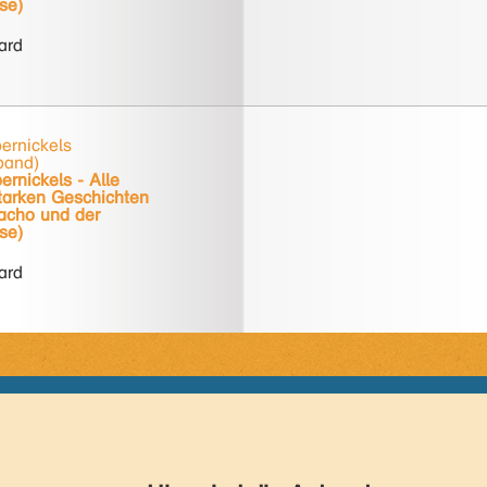
se)
hard
ernickels
band)
rnickels - Alle
tarken Geschichten
racho und der
se)
hard