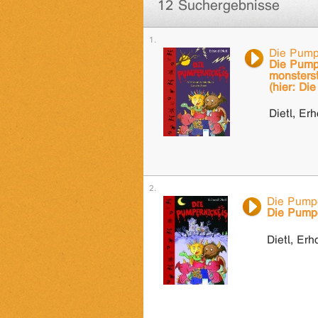
12 Suchergebnisse
Die Pump
Die Pumpe
monsters
(hier: Di
Dietl, Er
Die Pumpe
Die Pumpe
Dietl, Erh