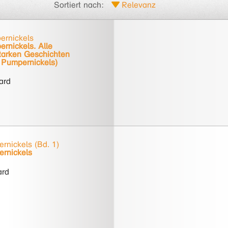
Sortiert nach:
ernickels
rnickels. Alle
tarken Geschichten
e Pumpernickels)
hard
rnickels (Bd. 1)
rnickels
ard