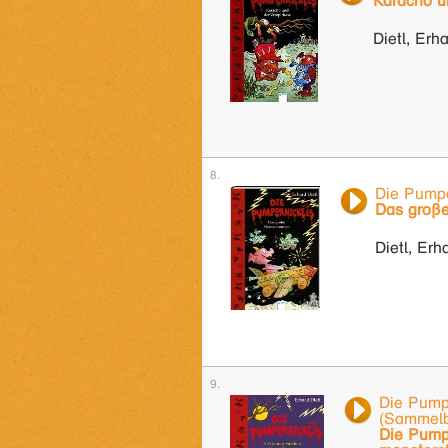
Karacho u
Dietl, Erh
Die Pumpe
Das groß
Dietl, Erh
Die Pump
(Sammel
Die Pumpe