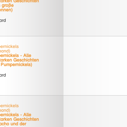
tarken Geschichten
s große
ennen)
hard
ernickels
band)
rnickels - Alle
tarken Geschichten
e Pumpernickels)
hard
ernickels
band)
rnickels - Alle
tarken Geschichten
racho und der