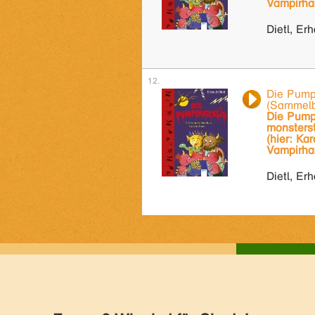
Vampirha
Dietl, Er
Die Pump
(Sammel
Die Pumpe
monsters
(hier: Ka
Vampirha
Dietl, Er