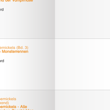
nd der Vampirhase
ard
rnickels (Bd. 3)
e Monsterrennen
ard
ernickels
band)
rnickels - Alle