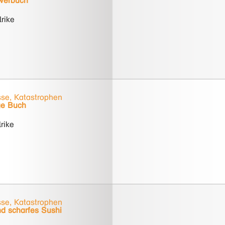
werbuch
rike
se, Katastrophen
ge Buch
rike
se, Katastrophen
nd scharfes Sushi