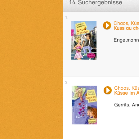
14 Suchergebnisse
Chaos, Küs
Kuss au ch
Engelmann,
Chaos, Küs
Küsse im A
Gerrits, An