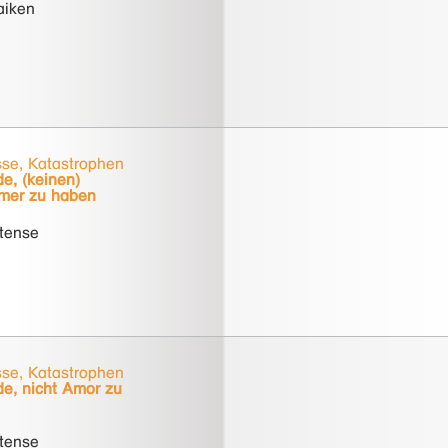
aiken
se, Katastrophen
e, (keinen)
mer zu haben
rtense
se, Katastrophen
e, nicht Amor zu
rtense