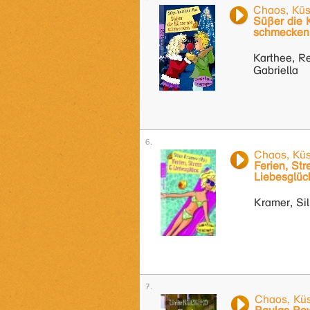
Chaos, Küs
Süßer die 
schmecken
Karthee, R
Gabriella
Chaos, Küs
Ferien, Str
Liebesglüc
Kramer, Sil
Chaos, Küs