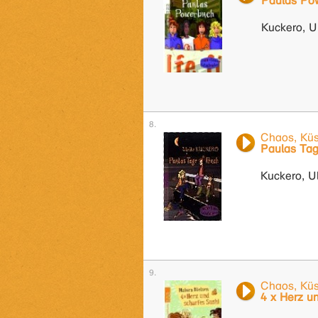
Paulas Po
Kuckero, Ul
Chaos, Küs
Paulas Ta
Kuckero, Ul
Chaos, Küs
4 x Herz u