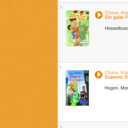
Chaos, Küs
Ein guter 
Hasselbusch
Chaos, Küs
Susanna Sh
Hogan, Ma