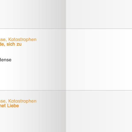
se, Katastrophen
e, sich zu
rtense
se, Katastrophen
et Liebe