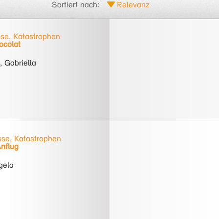
Sortiert nach:
se, Katastrophen
ocolat
 Gabriella
se, Katastrophen
nflug
gela