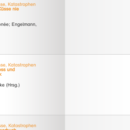
se, Katastrophen
Küsse nie
enée; Engelmann,
se, Katastrophen
ess und
k
ke (Hrsg.)
se, Katastrophen