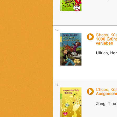
Chaos, Küs
1000 Gründ
verlieben
Ullrich, Ho
Chaos, Küs
Ausgerechn
Zang, Tina