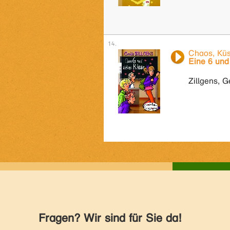
Chaos, Küs
Eine 6 und
Zillgens, Ge