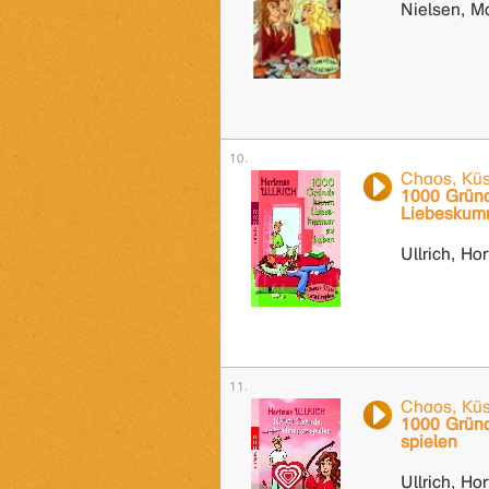
Nielsen, M
Chaos, Küs
1000 Gründ
Liebeskum
Ullrich, Ho
Chaos, Küs
1000 Gründ
spielen
Ullrich, Ho