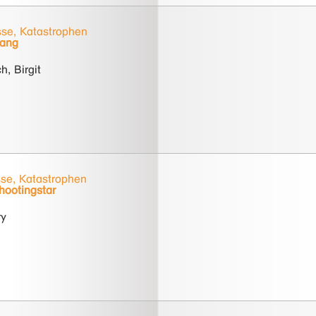
se, Katastrophen
Fang
, Birgit
se, Katastrophen
ootingstar
ry