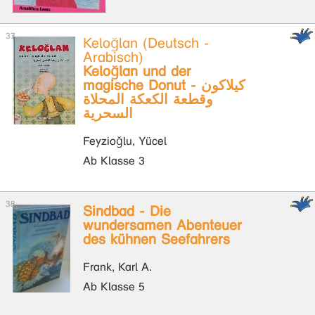
Keloğlan (Deutsch -
Arabisch)
Keloğlan und der
magische Donut - كيلاكون
وقطعة الكعكة المحلاة
السحرية
Feyzioğlu, Yücel
Ab Klasse 3
Sindbad - Die
wundersamen Abenteuer
des kühnen Seefahrers
Frank, Karl A.
Ab Klasse 5