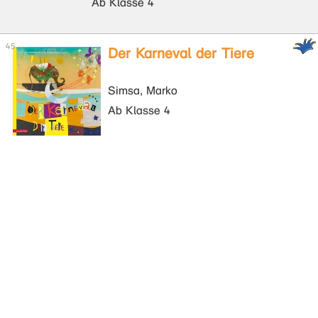
Ab Klasse 4
Der Karneval der Tiere
Simsa, Marko
Ab Klasse 4
Der Nussknacker - Ballett
von Peter Iljitsch
Tschaikowski
Simsa, Marko
Ab Klasse 4
Klassik für kleine Ohren
(Buch mit CD) (Bd. 1)