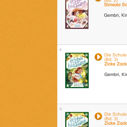
(Bd. 2)
Simsala Sc
Gembri, Ki
Die Schule
(Bd. 3)
Zicke Zack
Gembri, Ki
Die Schule
(Bd. 3)
Zicke Zack