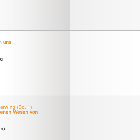
n uns
ra
erwing (Bd. 1)
tenen Wesen von
ira