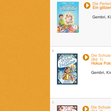
Die Perls
Ein glitz
Gembri, Ki
Die Schule
(Bd. 1)
Hokus Pok
Gembri, Ki
Die Schule