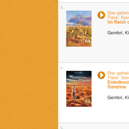
Das gehei
Tiere: Sav
Im Reich 
Gembri, Ki
Das gehei
Tiere: Sav
Erdmännch
Savanne
Gembri, Ki