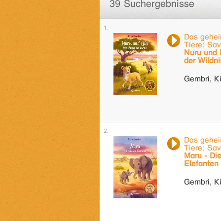
39 Suchergebnisse
Das gehei
Tiere: Sav
Nuru und 
der Wildni
Gembri, Ki
Das gehei
Tiere: Sav
Maru - Die
Elefanten
Gembri, Ki