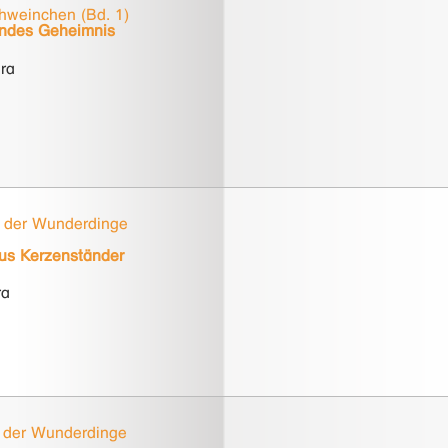
chweinchen (Bd. 1)
erndes Geheimnis
ra
 der Wunderdinge
us Kerzenständer
ra
 der Wunderdinge