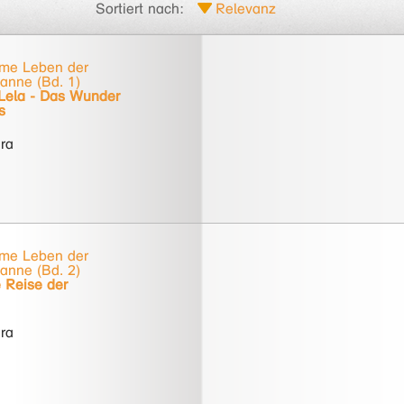
Sortiert nach:
me Leben der
anne (Bd. 1)
Lela - Das Wunder
s
ra
me Leben der
anne (Bd. 2)
 Reise der
ra