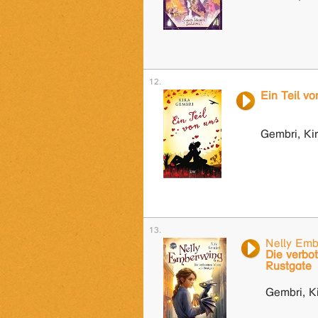
Ein Teil vo
Gembri, Ki
Nelly Emb
Die verbo
Rustgate
Gembri, K