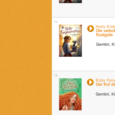
Nelly Emb
Die verbo
Rustgate
Gembri, K
Ruby Fairy
Der Ruf d
Gembri, Ki