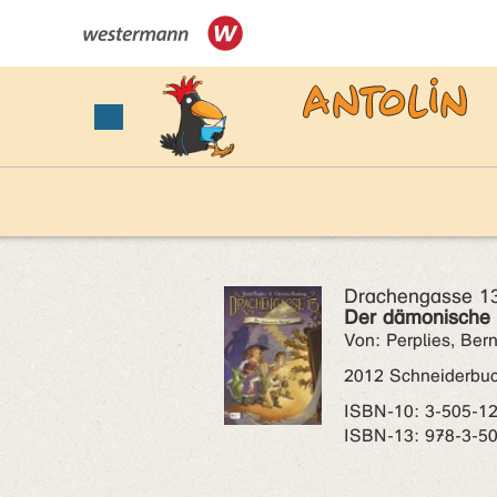
Drachengasse 13
Der dämonische 
Von: Perplies, Ber
2012 Schneiderbu
ISBN‑10: 3-505-1
ISBN‑13: 978-3-5