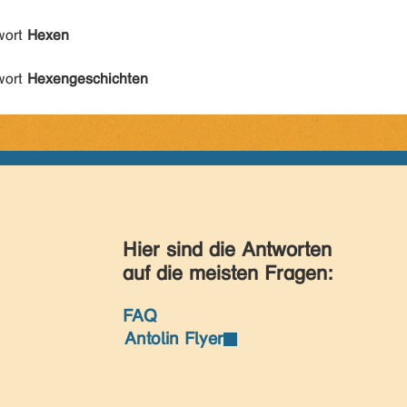
wort
Hexen
wort
Hexengeschichten