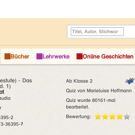
estufe) - Das
Ab Klasse 2
d. 1)
Quiz von Marieluise Hoffmann
at
audia
Quiz wurde 80161-mal
bearbeitet.
r
Bewertung:
6395-2
73-36395-7