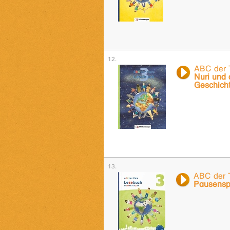
ABC der 
Nuri und 
Geschich
ABC der T
Pausenspi