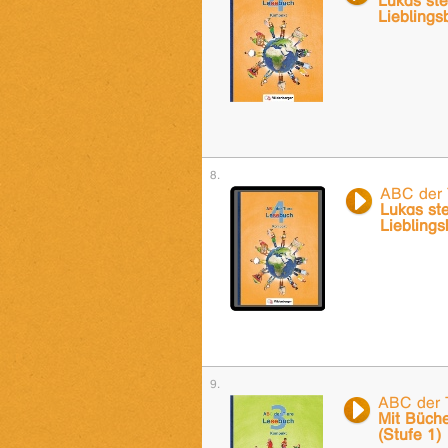
Lukas stel
Lieblings
ABC der 
Lukas ste
Lieblings
ABC der 
Mit Büch
(Stufe 1)