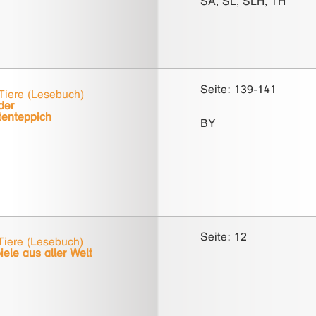
SA, SL, SLH, TH
Seite: 139-141
Tiere (Lesebuch)
der
tenteppich
BY
Seite: 12
iere (Lesebuch)
ele aus aller Welt