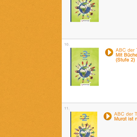
ABC der 
Mit Büch
(Stufe 2)
ABC der T
Murat ist 