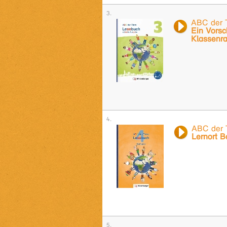
ABC der T
Ein Vorsc
Klassenra
ABC der 
Lernort B