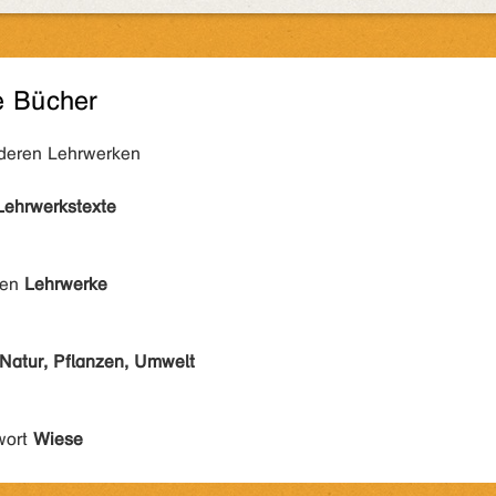
e Bücher
nderen Lehrwerken
Lehrwerkstexte
den
Lehrwerke
Natur, Pflanzen, Umwelt
wort
Wiese