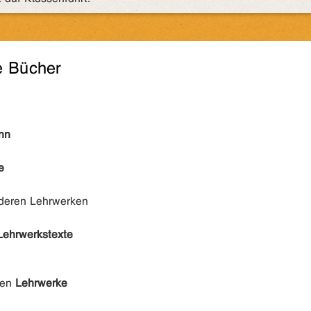
e Bücher
nn
e
nderen Lehrwerken
Lehrwerkstexte
den
Lehrwerke