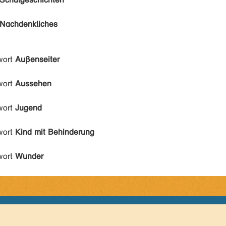
Nachdenkliches
wort
Außenseiter
wort
Aussehen
wort
Jugend
wort
Kind mit Behinderung
wort
Wunder