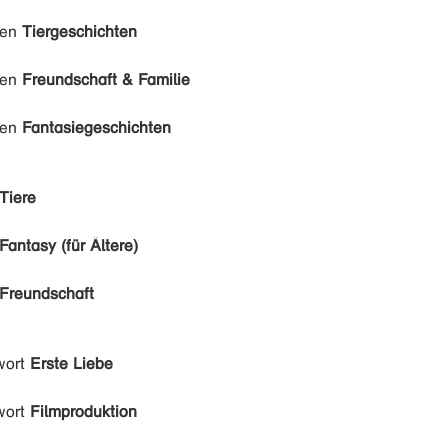
den
Tiergeschichten
den
Freundschaft & Familie
den
Fantasiegeschichten
Tiere
Fantasy (für Ältere)
Freundschaft
wort
Erste Liebe
wort
Filmproduktion