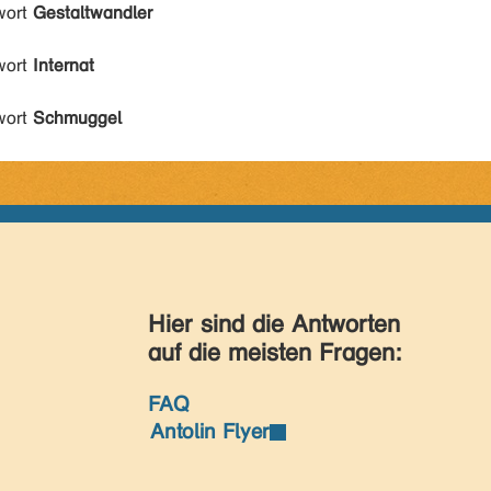
wort
Gestaltwandler
wort
Internat
wort
Schmuggel