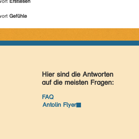
wort
Erstlesen
wort
Gefühle