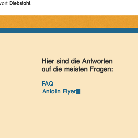
wort
Diebstahl