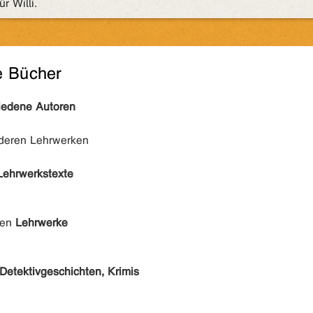
r Willi.
e Bücher
iedene Autoren
nderen Lehrwerken
Lehrwerkstexte
den
Lehrwerke
Detektivgeschichten, Krimis