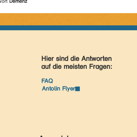
wort
Demenz