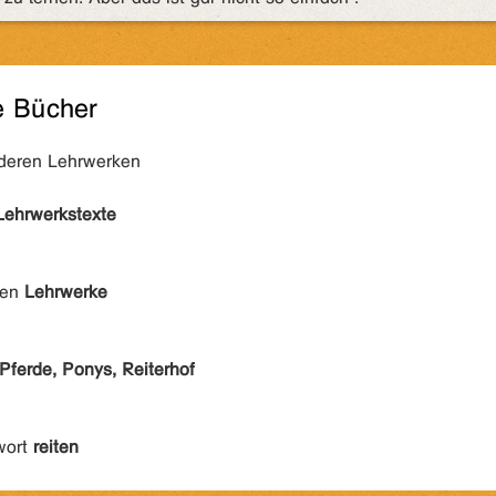
e Bücher
nderen Lehrwerken
Lehrwerkstexte
den
Lehrwerke
Pferde, Ponys, Reiterhof
wort
reiten