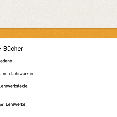
e Bücher
iedene
nderen Lehrwerken
Lehrwerkstexte
den
Lehrwerke