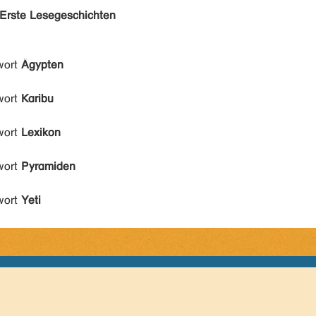
Erste Lesegeschichten
wort
Ägypten
wort
Karibu
wort
Lexikon
wort
Pyramiden
wort
Yeti