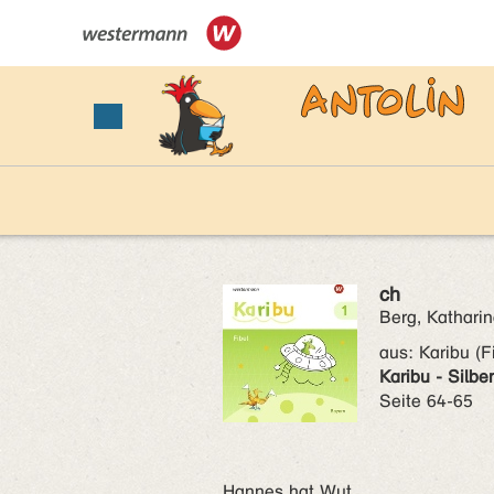
ch
Berg, Katharin
aus:
Karibu (F
Karibu - Silbe
Seite 64-65
Hannes hat Wut .