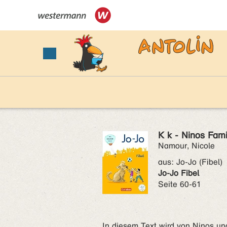
K k - Ninos Fami
Namour, Nicole
aus:
Jo-Jo (Fibel)
Jo-Jo Fibel
Seite 60-61
In diesem Text wird von Ninos und