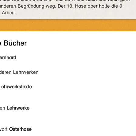
anderen Begründung weg. Der 10. Hase aber holte die 9
 Arbeit.
e Bücher
Bernhard
nderen Lehrwerken
Lehrwerkstexte
den
Lehrwerke
wort
Osterhase