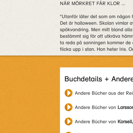
NÄR MÖRKRET FÅR KLOR ...
"Utanför låter det som om någon 
Det är halloween. Skolan vimlar a
spökvandring. Men mitt bland alla 
bestämmt sig för att utkräva häm
ta reda på sanningen kommer de e
flicka upp i stan. Hon heter Iris
Buchdetails + Ander
Andere Bücher aus der Re
Andere Bücher von
Larsso
Andere Bücher von
Korsell