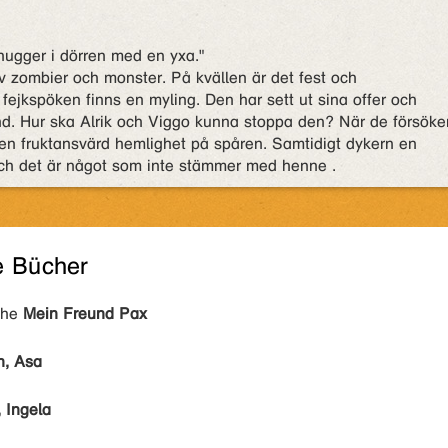
hugger i dörren med en yxa."
v zombier och monster. På kvällen är det fest och
fejkspöken finns en myling. Den har sett ut sina offer och
nd. Hur ska Alrik och Viggo kunna stoppa den? När de försöke
n fruktansvärd hemlighet på spåren. Samtidigt dykern en
. Och det är något som inte stämmer med henne .
e Bücher
ihe
Mein Freund Pax
n, Åsa
, Ingela