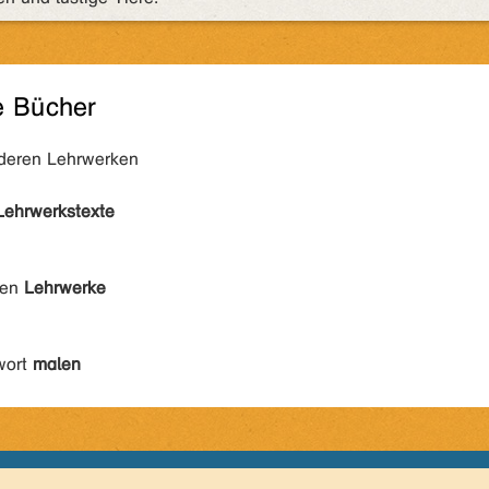
e Bücher
nderen Lehrwerken
Lehrwerkstexte
den
Lehrwerke
wort
malen