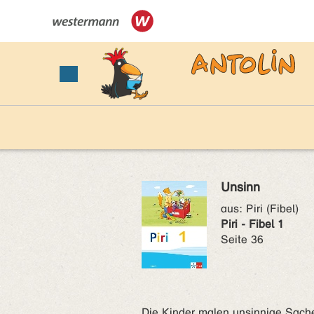
Unsinn
aus:
Piri (Fibel)
Piri - Fibel 1
Seite 36
Die Kinder malen unsinnige Sache