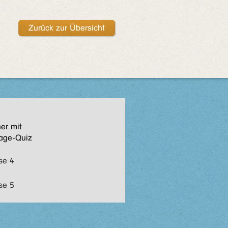
Zurück zur Übersicht
er mit
age-Quiz
se 4
se 5