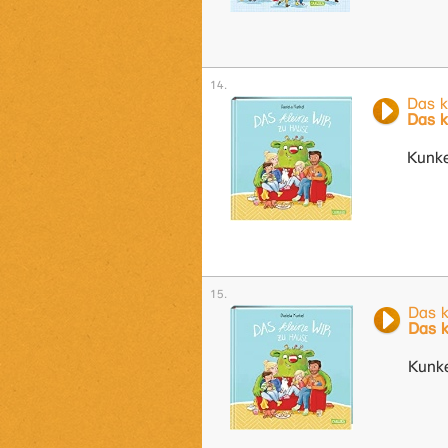
Das k
Das k
Kunke
Das k
Das 
Kunke