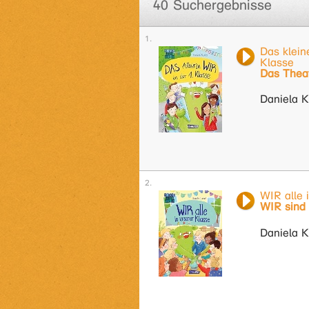
40 Suchergebnisse
Das klein
Klasse
Das Thea
Daniela K
WIR alle 
WIR sind 
Daniela K