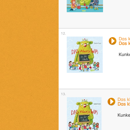
Das 
Das k
Kunke
Das k
Das k
Kunke