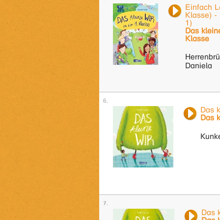
Einfach L
Klasse) -
1)
Das klein
Klasse
Herrenbrü
Daniela
Das k
Das k
Kunke
Das 