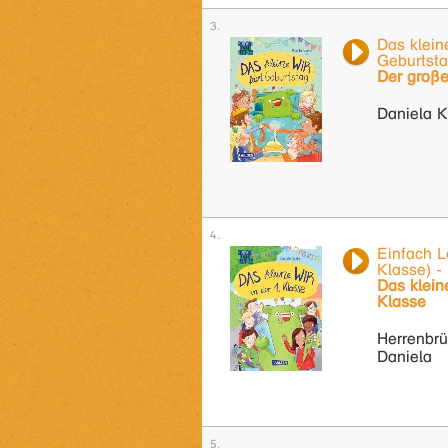
Das klein
Geburtst
Der groß
Daniela K
Einfach L
Klasse) -
Das klein
Klasse
Herrenbrü
Daniela