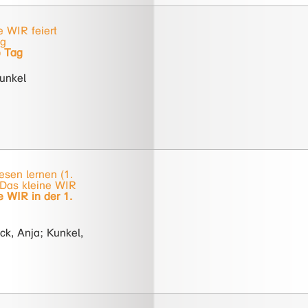
e WIR feiert
ag
e Tag
unkel
esen lernen (1.
 Das kleine WIR
e WIR in der 1.
ck, Anja; Kunkel,