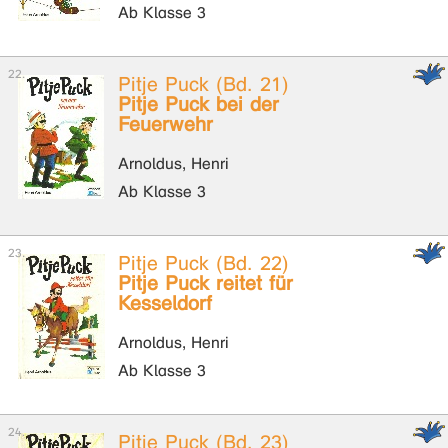
Ab Klasse 3
Pitje Puck (Bd. 21)
Pitje Puck bei der
Feuerwehr
Arnoldus, Henri
Ab Klasse 3
Pitje Puck (Bd. 22)
Pitje Puck reitet für
Kesseldorf
Arnoldus, Henri
Ab Klasse 3
Pitje Puck (Bd. 23)