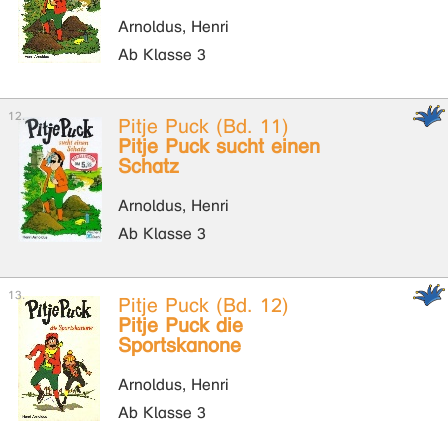
Arnoldus, Henri
Ab Klasse 3
Pitje Puck (Bd. 11)
Pitje Puck sucht einen
Schatz
Arnoldus, Henri
Ab Klasse 3
Pitje Puck (Bd. 12)
Pitje Puck die
Sportskanone
Arnoldus, Henri
Ab Klasse 3