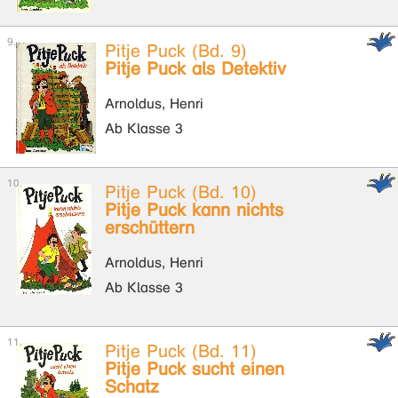
Pitje Puck (Bd. 9)
Pitje Puck als Detektiv
Arnoldus, Henri
Ab Klasse 3
Pitje Puck (Bd. 10)
Pitje Puck kann nichts
erschüttern
Arnoldus, Henri
Ab Klasse 3
Pitje Puck (Bd. 11)
Pitje Puck sucht einen
Schatz