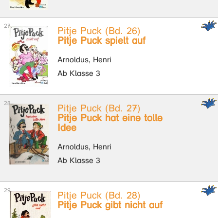
Pitje Puck (Bd. 26)
Pitje Puck spielt auf
Arnoldus, Henri
Ab Klasse 3
Pitje Puck (Bd. 27)
Pitje Puck hat eine tolle
Idee
Arnoldus, Henri
Ab Klasse 3
Pitje Puck (Bd. 28)
Pitje Puck gibt nicht auf