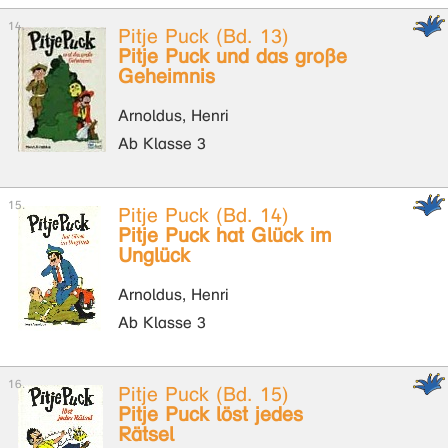
Pitje Puck (Bd. 13)
Pitje Puck und das große
Geheimnis
Arnoldus, Henri
Ab Klasse 3
Pitje Puck (Bd. 14)
Pitje Puck hat Glück im
Unglück
Arnoldus, Henri
Ab Klasse 3
Pitje Puck (Bd. 15)
Pitje Puck löst jedes
Rätsel