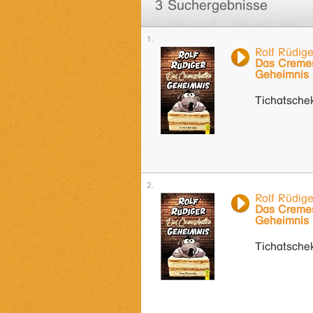
3 Suchergebnisse
Rolf Rüdige
Das Cremes
Geheimnis
Tichatschek
Rolf Rüdige
Das Cremes
Geheimnis
Tichatschek