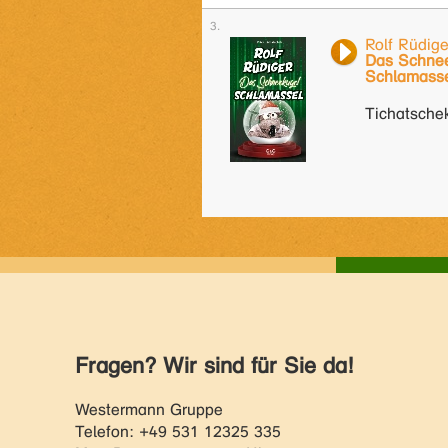
Rolf Rüdige
Das Schne
Schlamass
Tichatschek