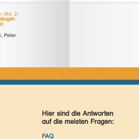
r (Bd. 2)
ekugel-
el
, Peter