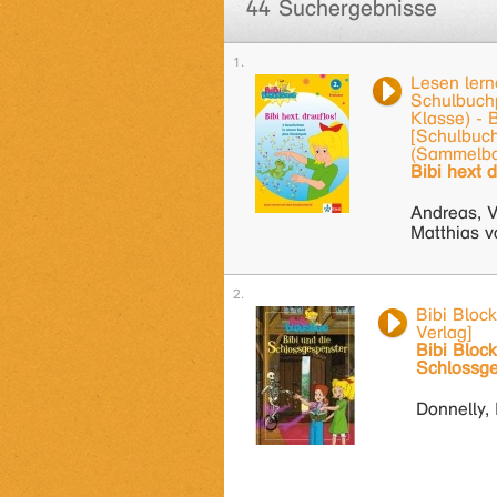
44 Suchergebnisse
Lesen ler
Schulbuchp
Klasse) - 
[Schulbuchp
(Sammelb
Bibi hext d
Andreas, V
Matthias v
Bibi Bloc
Verlag]
Bibi Bloc
Schlossge
Donnelly, 