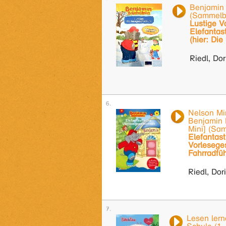
Benjamin
(Sammelb
Lustige V
Elefantas
(hier: Di
Riedl, Dor
Nelson Mi
Benjamin 
Mini] (Sa
Elefantast
Vorleseges
Fahrradfüh
Riedl, Dor
Lesen lern