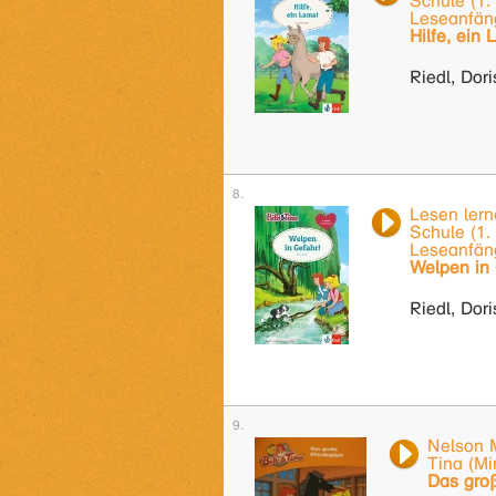
Schule (1.
Leseanfäng
Hilfe, ein
Riedl, Dori
Lesen lern
Schule (1.
Leseanfäng
Welpen in 
Riedl, Dori
Nelson M
Tina (Mi
Das gro