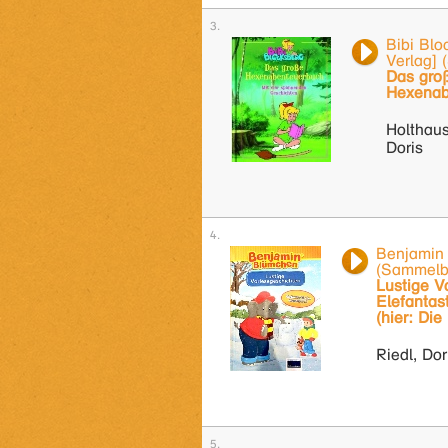
Bibi Blo
Verlag]
Das gro
Hexenab
Holthaus
Doris
Benjamin
(Sammelb
Lustige V
Elefantas
(hier: Die
Riedl, Dor