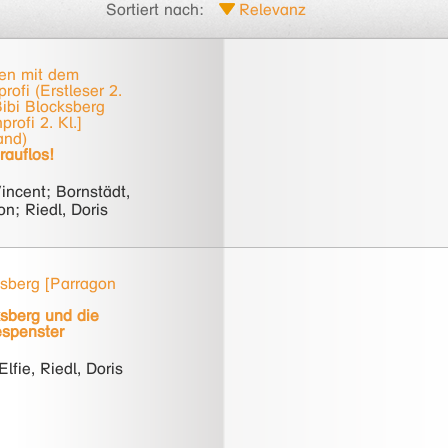
Sortiert nach:
nen mit dem
rofi (Erstleser 2.
Bibi Blocksberg
rofi 2. Kl.]
and)
rauflos!
incent; Bornstädt,
on; Riedl, Doris
ksberg [Parragon
ksberg und die
spenster
Elfie, Riedl, Doris