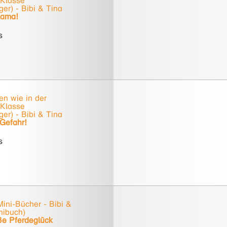
 Klasse
er) - Bibi & Tina
 Lama!
s
en wie in der
 Klasse
er) - Bibi & Tina
Gefahr!
s
ini-Bücher - Bibi &
nibuch)
ße Pferdeglück