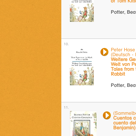
of Tom Kitt
Potter, Bea
Peter Hase 
(Deutsch - 
Weitere Ge
Welt von Pe
Tales from 
Rabbit
Potter, Bea
(Sammelb
Cuentos c
cuento del
Benjamín)