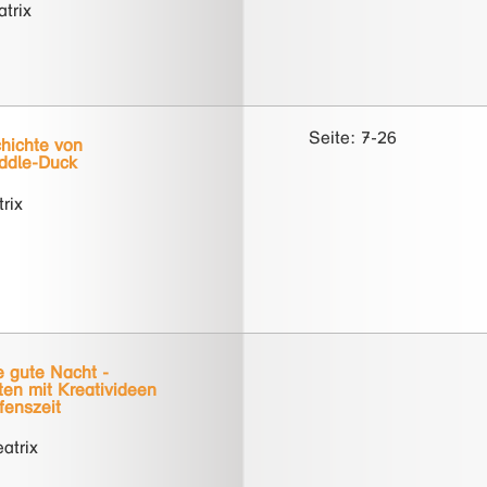
atrix
Seite: 7-26
chichte von
ddle-Duck
trix
e gute Nacht -
en mit Kreativideen
fenszeit
eatrix