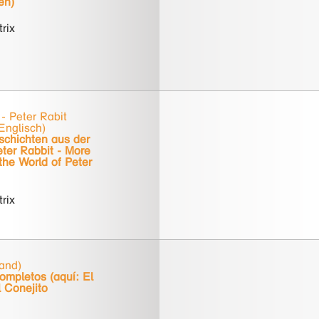
en)
trix
- Peter Rabit
Englisch)
schichten aus der
ter Rabbit - More
the World of Peter
trix
and)
ompletos (aquí: El
 Conejito