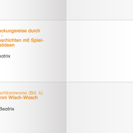
eckungsreise durch
 -
schichten mit Spiel-
elideen
eatrix
uchkarawane (Bd. 4)
inni Wisch-Wasch
Beatrix