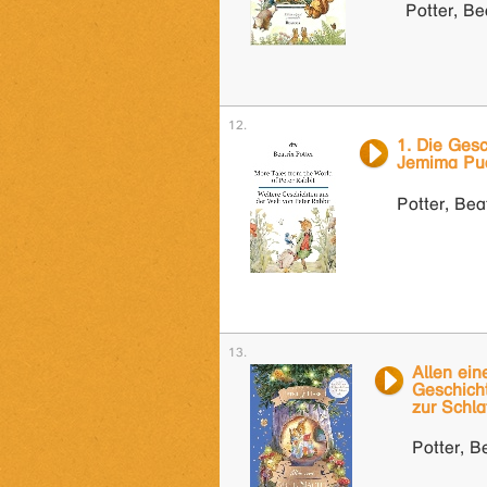
Potter, Be
1. Die Ges
Jemima Pu
Potter, Bea
Allen ein
Geschicht
zur Schla
Potter, B