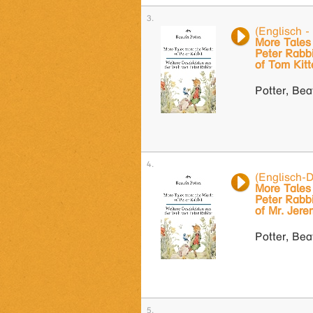
(Englisch -
More Tales 
Peter Rabbi
of Tom Kitt
Potter, Bea
(Englisch-
More Tales 
Peter Rabbi
of Mr. Jere
Potter, Bea