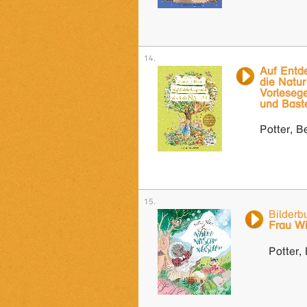
Auf Entd
die Natur
Vorlesege
und Bast
Potter, B
Bilderb
Frau W
Potter, 