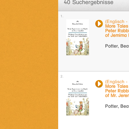
40 Suchergebnisse
(Englisch -
More Tales 
Peter Rabbi
of Jemima 
Potter, Bea
(Englisch -
More Tales 
Peter Rabbi
of Mr. Jere
Potter, Bea