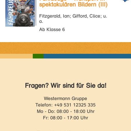
spektakulären Bildern (III)
Fitzgerald, Ian; Gifford, Clice; u.
a.
Ab Klasse 6