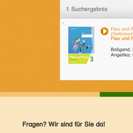
1 Suchergebnis
Flex und F
(Verbrauc
Flex und F
Baligand, 
Angelika; 