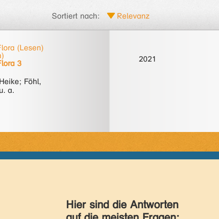
Sortiert nach:
lora (Lesen)
h)
2021
lora 3
Heike; Föhl,
u. a.