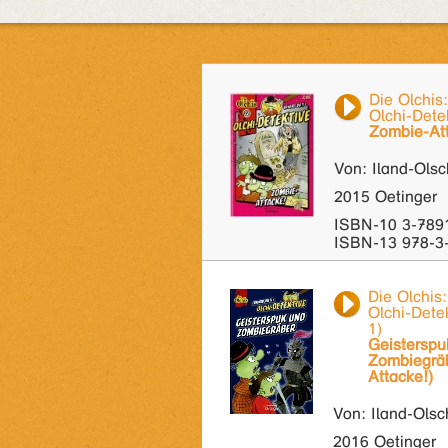
Die Olchis:
Olchi-Dete
Zombie-At
Von: Iland-Olsc
2015 Oetinger
ISBN-10 3-789
ISBN-13 978-3
Die Olchis:
Olchi-Dete
1)
Geisterspu
Zombiegräb
Attacke!)
Von: Iland-Olsc
2016 Oetinger