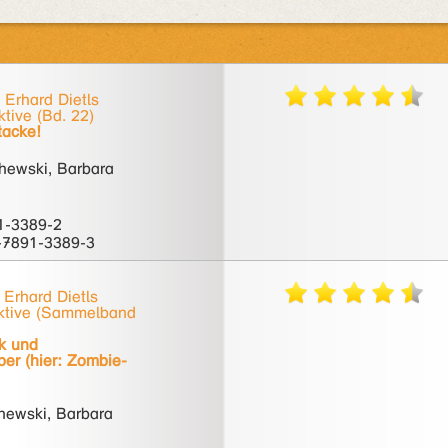
 Erhard Dietls
ktive (Bd. 22)
tacke!
hewski, Barbara
1-3389-2
-7891-3389-3
 Erhard Dietls
ktive (Sammelband
k und
er (hier: Zombie-
hewski, Barbara