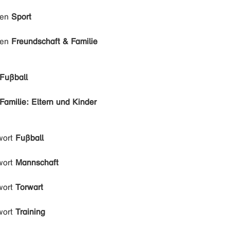
den
Sport
den
Freundschaft & Familie
Fußball
Familie: Eltern und Kinder
wort
Fußball
wort
Mannschaft
wort
Torwart
wort
Training