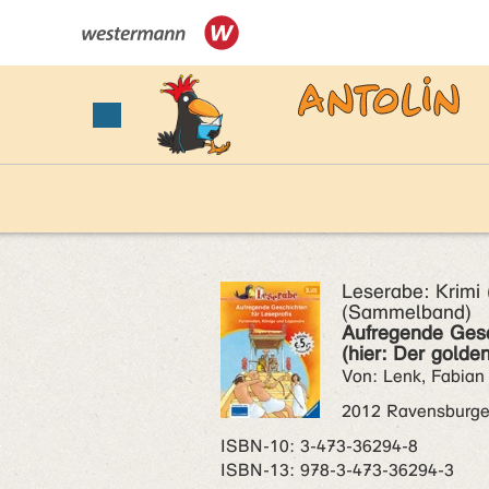
Leserabe: Krimi 
(Sammelband)
Aufregende Gesc
(hier: Der golde
Von: Lenk, Fabian
2012 Ravensburge
ISBN‑10: 3-473-36294-8
ISBN‑13: 978-3-473-36294-3