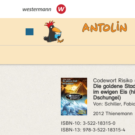
Codewort Risiko
Die goldene Sta
im ewigen Eis (h
Dschungel)
Von: Schiller, Fabi
2012 Thienemann
ISBN‑10: 3-522-18315-0
ISBN‑13: 978-3-522-18315-4