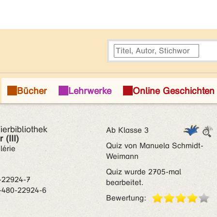
erbibliothek
Ab Klasse 3
(III)
Quiz von Manuela Schmidt-
lérie
Weimann
Quiz wurde 2705-mal
-22924-7
bearbeitet.
-480-22924-6
Bewertung: