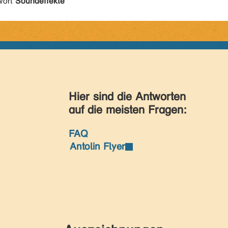
wort
Soundeffekte