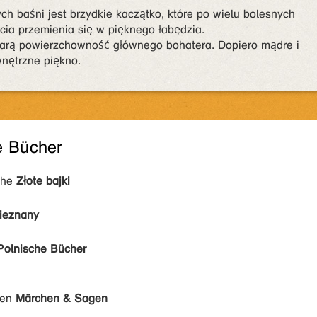
ch baśni jest brzydkie kaczątko, które po wielu bolesnych
cia przemienia się w pięknego łabędzia.
szarą powierzchowność głównego bohatera. Dopiero mądre i
nętrzne piękno.
e Bücher
ihe
Złote bajki
nieznany
Polnische Bücher
den
Märchen & Sagen