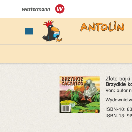
Złote bajki
Brzydkie k
Von: autor 
Wydawnict
ISBN‑10: 8
ISBN‑13: 9