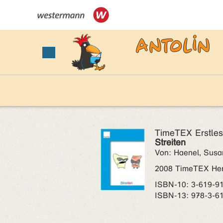
TimeTEX Erstlese
Streiten
Von: Haenel, Susan
2008 TimeTEX Her
ISBN‑10: 3-619-9
ISBN‑13: 978-3-6