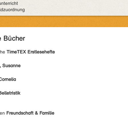
nterricht
ildzuordnung
e Bücher
ihe
TimeTEX Erstlesehefte
, Susanne
 Cornelia
Belletristik
den
Freundschaft & Familie