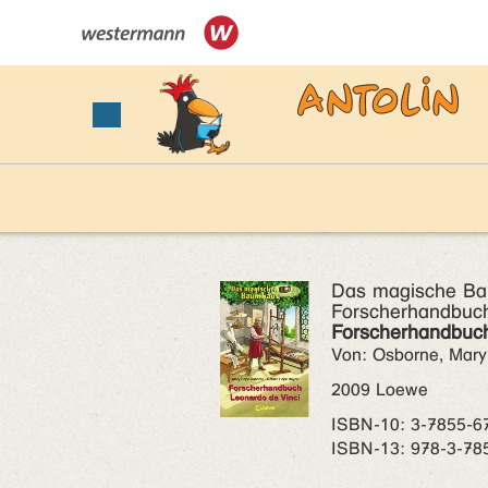
Das magische B
Forscherhandbuc
Forscherhandbuch
Von: Osborne, Mary
2009 Loewe
ISBN‑10: 3-7855-6
ISBN‑13: 978-3-78