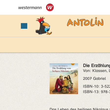
Die Erzählun
Von: Klassen, 
2007 Gabriel
ISBN‑10: 3-52
ISBN‑13: 978-
Das Leben des heiligen Nikolaus v