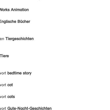
orks Animation
Englische Bücher
den
Tiergeschichten
Tiere
wort
bedtime story
wort
cat
wort
cats
wort
Gute-Nacht-Geschichten