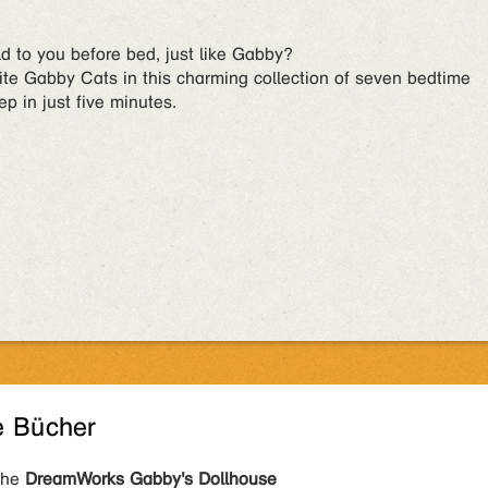
old to you before bed, just like Gabby?
rite Gabby Cats in this charming collection of seven bedtime
eep in just five minutes.
e Bücher
ihe
DreamWorks Gabby's Dollhouse