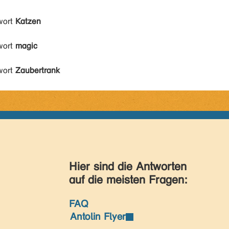
wort
Katzen
wort
magic
wort
Zaubertrank