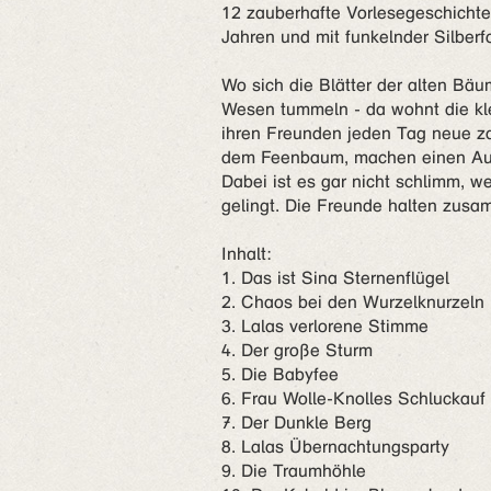
12 zauberhafte Vorlesegeschicht
Jahren und mit funkelnder Silberf
Wo sich die Blätter der alten Bä
Wesen tummeln - da wohnt die kl
ihren Freunden jeden Tag neue z
dem Feenbaum, machen einen Ausf
Dabei ist es gar nicht schlimm, w
gelingt. Die Freunde halten zusa
Inhalt:
1. Das ist Sina Sternenflügel
2. Chaos bei den Wurzelknurzeln
3. Lalas verlorene Stimme
4. Der große Sturm
5. Die Babyfee
6. Frau Wolle-Knolles Schluckauf
7. Der Dunkle Berg
8. Lalas Übernachtungsparty
9. Die Traumhöhle