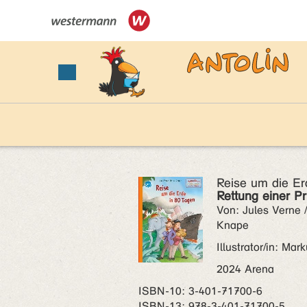
Reise um die Er
Rettung einer Pr
Von: Jules Verne 
Knape
Illustrator/in: Mar
2024 Arena
ISBN‑10: 3-401-71700-6
ISBN‑13: 978-3-401-71700-5